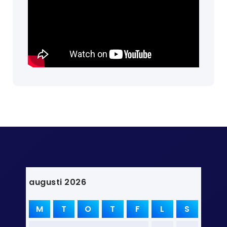
augusti 2026
M
T
O
T
F
L
S