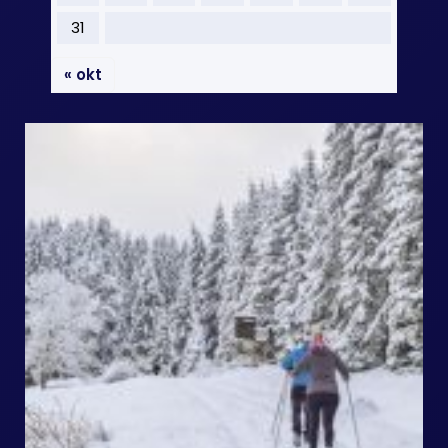
31
« okt