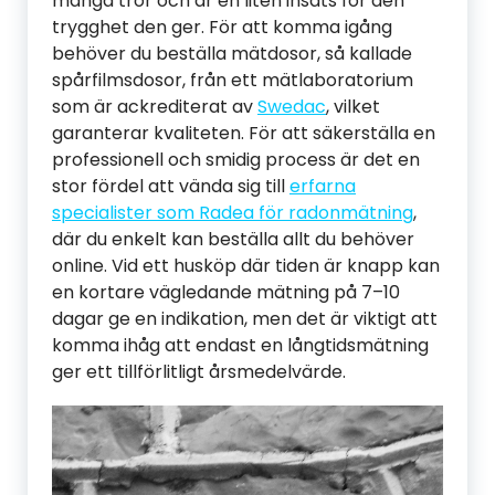
många tror och är en liten insats för den
trygghet den ger. För att komma igång
behöver du beställa mätdosor, så kallade
spårfilmsdosor, från ett mätlaboratorium
som är ackrediterat av
Swedac
, vilket
garanterar kvaliteten. För att säkerställa en
professionell och smidig process är det en
stor fördel att vända sig till
erfarna
specialister som Radea för radonmätning
,
där du enkelt kan beställa allt du behöver
online. Vid ett husköp där tiden är knapp kan
en kortare vägledande mätning på 7–10
dagar ge en indikation, men det är viktigt att
komma ihåg att endast en långtidsmätning
ger ett tillförlitligt årsmedelvärde.