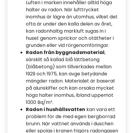
Luften i marken innehåller alltid höga
halter av radon. När lufttrycket
inomhus är lägre än utomhus, vilket det
ofta är under den kalla delen av året,
kan radonhaltig markluft sugas in i
huset genom sprickor och otätheter i
grunden eller vid rörgenomföringar.
Radon från byggnadsmaterial
,
särskilt så kallad blå lättbetong
(blåbetong) som tillverkades mellan
1929 och 1975, kan avge betydande
mängder radon. Materialet är baserat
på alunskiffer och kan orsaka mycket
höga halter inomhus, ibland uppemot
1000 Bq/m³.
Radon i hushållsvatten
kan vara ett
problem för de med egen bergborrad
brunn. När vattnet används i duschen
eller spolas i kranen frigörs radongasen