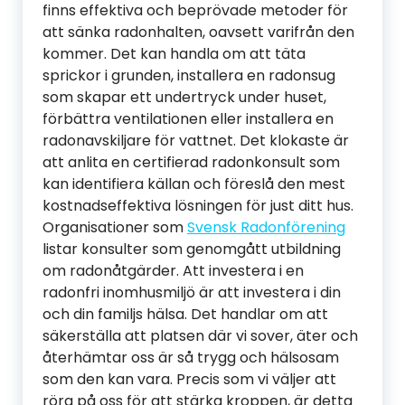
finns effektiva och beprövade metoder för
att sänka radonhalten, oavsett varifrån den
kommer. Det kan handla om att täta
sprickor i grunden, installera en radonsug
som skapar ett undertryck under huset,
förbättra ventilationen eller installera en
radonavskiljare för vattnet. Det klokaste är
att anlita en certifierad radonkonsult som
kan identifiera källan och föreslå den mest
kostnadseffektiva lösningen för just ditt hus.
Organisationer som
Svensk Radonförening
listar konsulter som genomgått utbildning
om radonåtgärder. Att investera i en
radonfri inomhusmiljö är att investera i din
och din familjs hälsa. Det handlar om att
säkerställa att platsen där vi sover, äter och
återhämtar oss är så trygg och hälsosam
som den kan vara. Precis som vi väljer att
röra på oss för att stärka kroppen, är detta