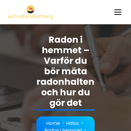
Skip
to
content
Radon i
hemmet –
Varför du
bör mäta
radonhalten
och hur du
gör det
Home
-
Hälsa
-
Radon i hemmet –