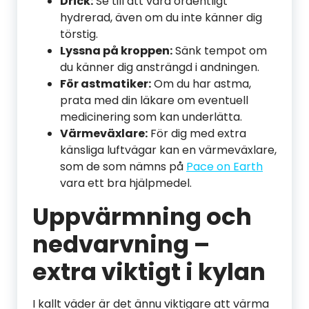
Drick:
Se till att vara ordentligt
hydrerad, även om du inte känner dig
törstig.
Lyssna på kroppen:
Sänk tempot om
du känner dig ansträngd i andningen.
För astmatiker:
Om du har astma,
prata med din läkare om eventuell
medicinering som kan underlätta.
Värmeväxlare:
För dig med extra
känsliga luftvägar kan en värmeväxlare,
som de som nämns på
Pace on Earth
vara ett bra hjälpmedel.
Uppvärmning och
nedvarvning –
extra viktigt i kylan
I kallt väder är det ännu viktigare att värma