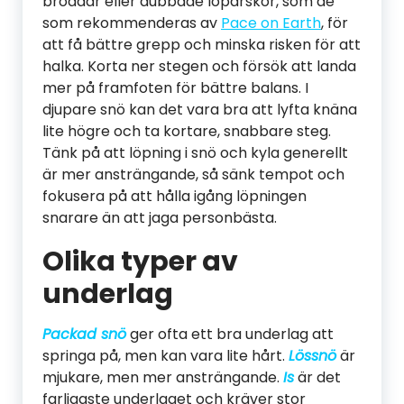
broddar eller dubbade löparskor, som de
som rekommenderas av
Pace on Earth
, för
att få bättre grepp och minska risken för att
halka. Korta ner stegen och försök att landa
mer på framfoten för bättre balans. I
djupare snö kan det vara bra att lyfta knäna
lite högre och ta kortare, snabbare steg.
Tänk på att löpning i snö och kyla generellt
är mer ansträngande, så sänk tempot och
fokusera på att hålla igång löpningen
snarare än att jaga personbästa.
Olika typer av
underlag
Packad snö
ger ofta ett bra underlag att
springa på, men kan vara lite hårt.
Lössnö
är
mjukare, men mer ansträngande.
Is
är det
farligaste underlaget och kräver stor