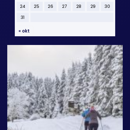
24
25
26
27
28
29
30
31
« okt